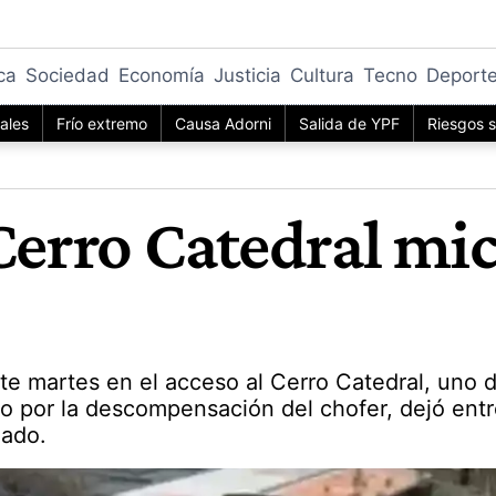
ica
Sociedad
Economía
Justicia
Cultura
Tecno
Deport
iales
Frío extremo
Causa Adorni
Salida de YPF
Riesgos s
Cerro Catedral mic
te martes en el acceso al Cerro Catedral, uno d
do por la descompensación del chofer, dejó entr
nado.