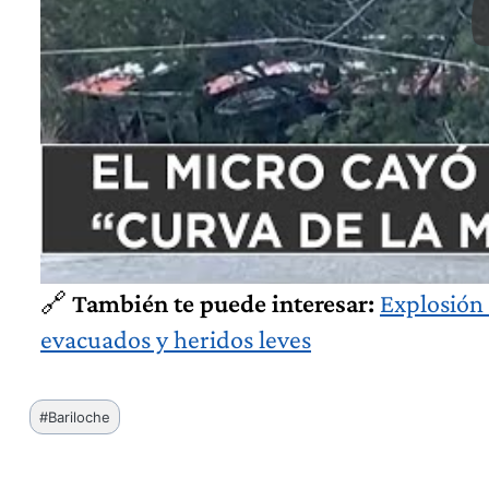
🔗
También te puede interesar:
Explosión
evacuados y heridos leves
Etiquetas
#
Bariloche
de
la