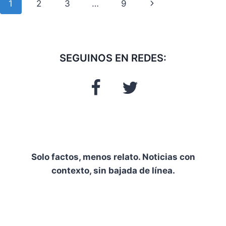
Navegación
Siguiente
1
2
3
…
9
de
página
página
SEGUINOS EN REDES:
Solo factos, menos relato. Noticias con
contexto, sin bajada de línea.