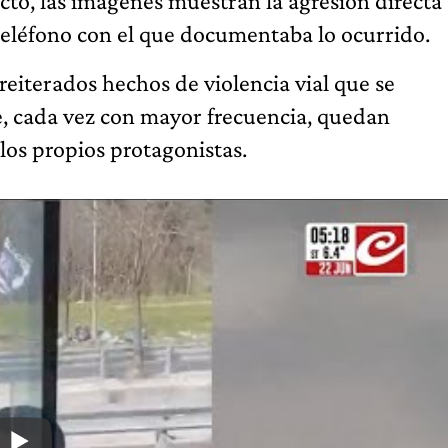
cto, las imágenes muestran la agresión directa
l teléfono con el que documentaba lo ocurrido.
 reiterados hechos de violencia vial que se
ue, cada vez con mayor frecuencia, quedan
los propios protagonistas.