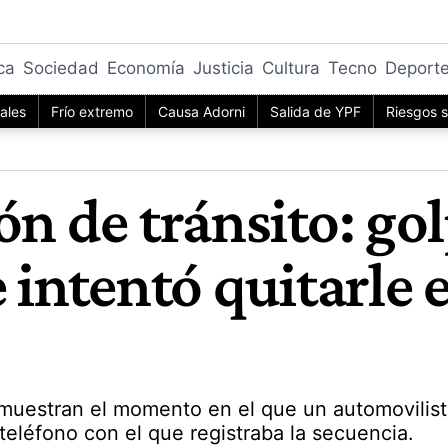
ica
Sociedad
Economía
Justicia
Cultura
Tecno
Deport
iales
Frío extremo
Causa Adorni
Salida de YPF
Riesgos s
ón de tránsito: gol
 intentó quitarle e
muestran el momento en el que un automovilista
l teléfono con el que registraba la secuencia.