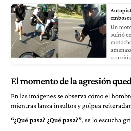
Autopist
embosc
Un motoc
sufrió e
motochor
amenazó 
ocurrió 
El momento de la agresión que
En las imágenes se observa cómo el hombre 
mientras lanza insultos y golpea reiterada
“¿Qué pasa? ¿Qué pasa?”
, se lo escucha g