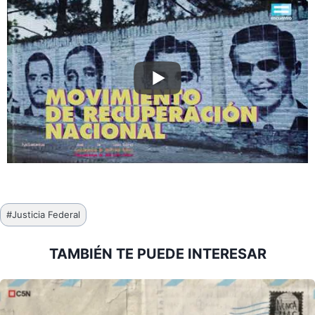
Etiquetas
#
Justicia Federal
de
la
TAMBIÉN TE PUEDE INTERESAR
entrada: