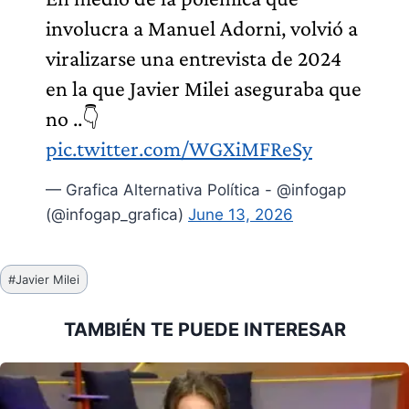
involucra a Manuel Adorni, volvió a
viralizarse una entrevista de 2024
en la que Javier Milei aseguraba que
no ..👇
pic.twitter.com/WGXiMFReSy
— Grafica Alternativa Política - @infogap
(@infogap_grafica)
June 13, 2026
Etiquetas
#
Javier Milei
de
la
TAMBIÉN TE PUEDE INTERESAR
entrada: