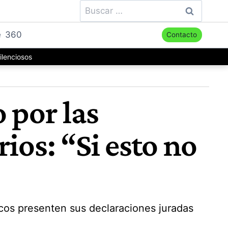
Buscar:
e
360
Contacto
ilenciosos
 por las
ios: “Si esto no
licos presenten sus declaraciones juradas