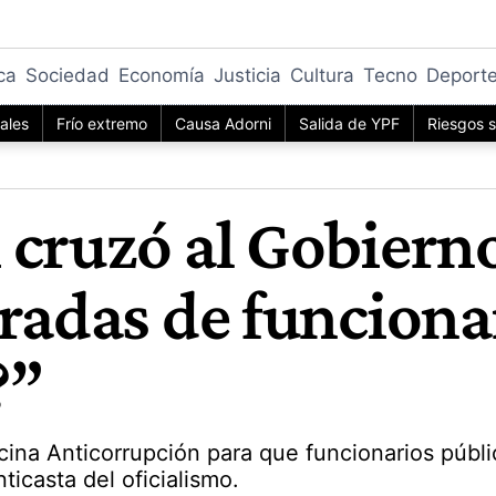
ica
Sociedad
Economía
Justicia
Cultura
Tecno
Deport
iales
Frío extremo
Causa Adorni
Salida de YPF
Riesgos s
cruzó al Gobierno
radas de funcionar
?”
ficina Anticorrupción para que funcionarios púb
ticasta del oficialismo.