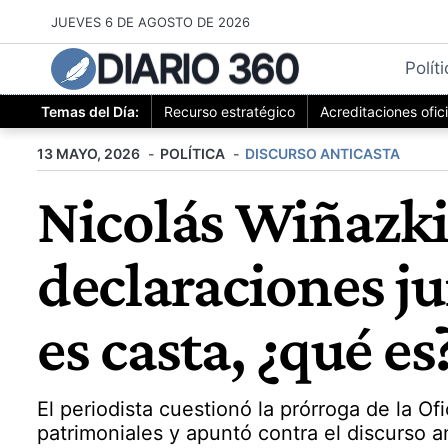
Saltar
JUEVES 6 DE AGOSTO DE 2026
al
DIARIO 360
contenido
Polít
Temas del Día:
Recurso estratégico
Acreditaciones ofic
13 MAYO, 2026
POLÍTICA
DISCURSO ANTICASTA
Nicolás Wiñazki 
declaraciones ju
es casta, ¿qué es
El periodista cuestionó la prórroga de la O
patrimoniales y apuntó contra el discurso an