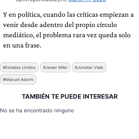
Y en política, cuando las críticas empiezan a
venir desde adentro del propio círculo
mediático, el problema rara vez queda solo
en una frase.
Etiquetas
#
Estados Unidos
#
Javier Milei
#
Jonatan Viale
de
#
Manuel Adorni
la
entrada:
TAMBIÉN TE PUEDE INTERESAR
No se ha encontrado ninguno