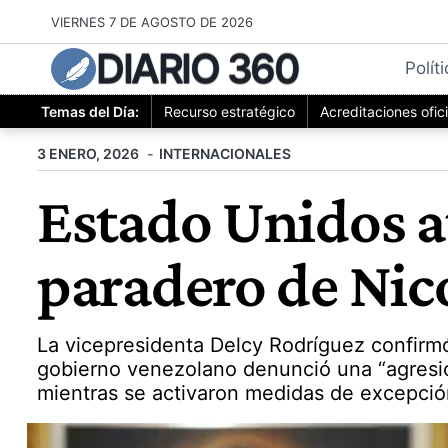
Saltar
VIERNES 7 DE AGOSTO DE 2026
al
DIARIO 360
contenido
Polít
Temas del Día:
Recurso estratégico
Acreditaciones ofic
3 ENERO, 2026
INTERNACIONALES
Estado Unidos a
paradero de Ni
La vicepresidenta Delcy Rodríguez confirmó
gobierno venezolano denunció una “agresió
mientras se activaron medidas de excepció