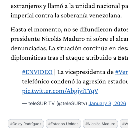
extranjeros y llamó a la unidad nacional pa
imperial contra la soberanía venezolana.
Hasta el momento, no se difundieron datos 
presidente Nicolás Maduro ni sobre el alcan
denunciadas. La situación continúa en desar
diplomáticas tras el ataque atribuido a
Est
#ENVIDEO
| La vicepresidenta de
#Ven
telefónico condenó la agresión estado
pic.twitter.com/AbgiyiTYqV
— teleSUR TV (@teleSURtv)
January 3, 2026
Etiquetas
#
Delcy Rodríguez
#
Estados Unidos
#
Nicolás Maduro
#
V