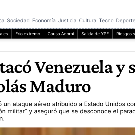
ica
Sociedad
Economía
Justicia
Cultura
Tecno
Deport
iales
Frío extremo
Causa Adorni
Salida de YPF
Riesgos s
tacó Venezuela y s
colás Maduro
 un ataque aéreo atribuido a Estado Unidos cont
n militar” y aseguró que se desconoce el parad
n.