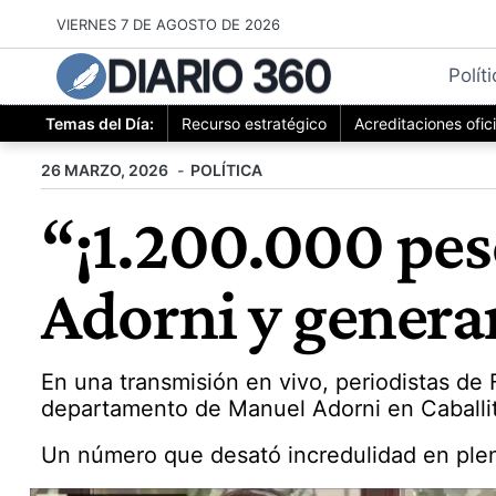
Saltar
VIERNES 7 DE AGOSTO DE 2026
al
DIARIO 360
contenido
Polít
Temas del Día:
Recurso estratégico
Acreditaciones ofic
26 MARZO, 2026
POLÍTICA
“¡1.200.000 peso
Adorni y genera
En una transmisión en vivo, periodistas de
departamento de Manuel Adorni en Caballito
Un número que desató incredulidad en plen