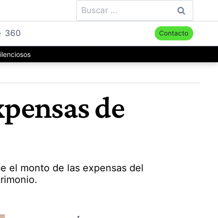
Buscar:
e
360
Contacto
ilenciosos
expensas de
se el monto de las expensas del
rimonio.