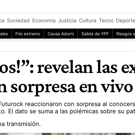
ica
Sociedad
Economía
Justicia
Cultura
Tecno
Deport
iales
Frío extremo
Causa Adorni
Salida de YPF
Riesgos s
s!”: revelan las 
n sorpresa en vivo
 Futurock reaccionaron con sorpresa al conocer
. El dato se suma a las polémicas sobre su pat
a transmisión.