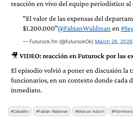
reacción en vivo del equipo periodístico al
"El valor de las expensas del departam
$1.200.000"
@FabianWaldman
en
#Se
— Futurock.fm (@futurockOk)
March 26, 2026
🎥
VIDEO: reacción en Futurock por las e
El episodio volvió a poner en discusión la
funcionarios, en un contexto donde cada 
inmediato.
Etiquetas
#
Caballito
#
Fabián Waldman
#
Manuel Adorni
#
Patrimoni
de
la
entrada: