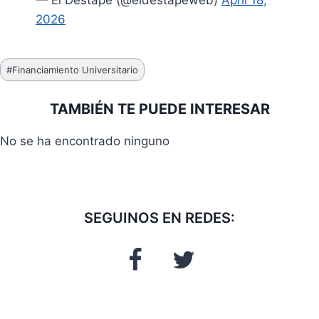
— El Destape (@eldestapeweb)
April 18,
2026
Etiquetas
#
Financiamiento Universitario
de
la
TAMBIÉN TE PUEDE INTERESAR
entrada:
No se ha encontrado ninguno
SEGUINOS EN REDES: