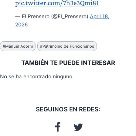
pic.twitter.com/7h3e3Qmi8I
— El Prensero (@El_Prensero)
April 18,
2026
Etiquetas
#
Manuel Adorni
#
Patrimonio de Funcionarios
de
la
TAMBIÉN TE PUEDE INTERESAR
entrada:
No se ha encontrado ninguno
SEGUINOS EN REDES: