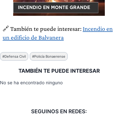
🔗 También te puede interesar:
Incendio en
un edificio de Balvanera
Etiquetas
#
Defensa Civil
#
Policía Bonaerense
de
la
TAMBIÉN TE PUEDE INTERESAR
entrada:
No se ha encontrado ninguno
SEGUINOS EN REDES: