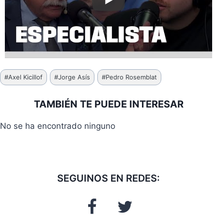
Etiquetas
#
Axel Kicillof
#
Jorge Asís
#
Pedro Rosemblat
de
la
TAMBIÉN TE PUEDE INTERESAR
entrada:
No se ha encontrado ninguno
SEGUINOS EN REDES: