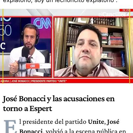
expiatorio, soy un lechoncito expiatorio”.
José Bonacci y las acusaciones en
torno a Espert
E
l presidente del partido
Unite
,
José
Bonacci
, volvió a la escena pública en