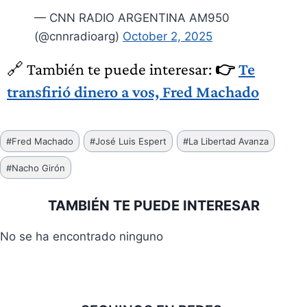
— CNN RADIO ARGENTINA AM950
(@cnnradioarg)
October 2, 2025
🔗 También te puede interesar:
👉
Te
transfirió dinero a vos, Fred Machado
Etiquetas
#
Fred Machado
#
José Luis Espert
#
La Libertad Avanza
de
#
Nacho Girón
la
entrada:
TAMBIÉN TE PUEDE INTERESAR
No se ha encontrado ninguno