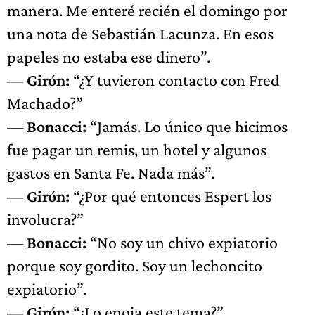
manera. Me enteré recién el domingo por
una nota de Sebastián Lacunza. En esos
papeles no estaba ese dinero”.
—
Girón:
“¿Y tuvieron contacto con Fred
Machado?”
—
Bonacci:
“Jamás. Lo único que hicimos
fue pagar un remis, un hotel y algunos
gastos en Santa Fe. Nada más”.
—
Girón:
“¿Por qué entonces Espert los
involucra?”
—
Bonacci:
“No soy un chivo expiatorio
porque soy gordito. Soy un lechoncito
expiatorio”.
—
Girón:
“¿Lo enoja este tema?”