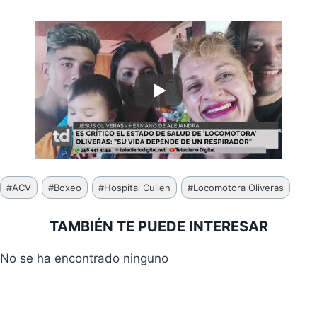
Etiquetas
#
ACV
#
Boxeo
#
Hospital Cullen
#
Locomotora Oliveras
de
la
TAMBIÉN TE PUEDE INTERESAR
entrada:
No se ha encontrado ninguno