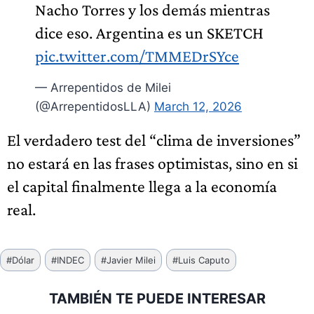
Nacho Torres y los demás mientras
dice eso. Argentina es un SKETCH
pic.twitter.com/TMMEDrSYce
— Arrepentidos de Milei
(@ArrepentidosLLA)
March 12, 2026
El verdadero test del “clima de inversiones”
no estará en las frases optimistas, sino en si
el capital finalmente llega a la economía
real.
Etiquetas
#
Dólar
#
INDEC
#
Javier Milei
#
Luis Caputo
de
la
TAMBIÉN TE PUEDE INTERESAR
entrada: