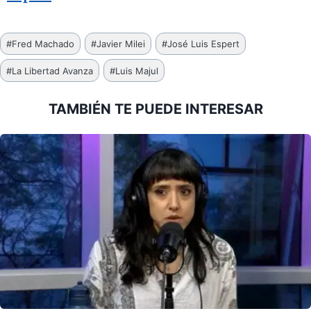
Etiquetas
#
Fred Machado
#
Javier Milei
#
José Luis Espert
de
#
La Libertad Avanza
#
Luis Majul
la
entrada:
TAMBIÉN TE PUEDE INTERESAR