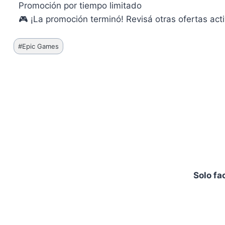
Promoción por tiempo limitado
🎮 ¡La promoción terminó! Revisá otras ofertas acti
Etiquetas
#
Epic Games
de
la
entrada:
Solo fa