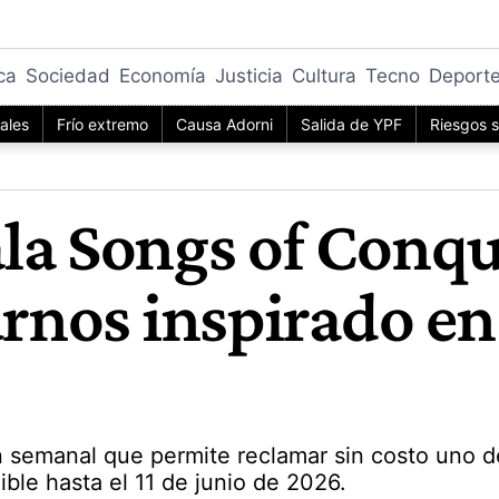
ica
Sociedad
Economía
Justicia
Cultura
Tecno
Deport
iales
Frío extremo
Causa Adorni
Salida de YPF
Riesgos s
la Songs of Conqu
urnos inspirado en 
 semanal que permite reclamar sin costo uno de 
ible hasta el 11 de junio de 2026.