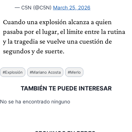
— C5N (@C5N)
March 25, 2026
Cuando una explosión alcanza a quien
pasaba por el lugar, el límite entre la rutina
y la tragedia se vuelve una cuestión de
segundos y de suerte.
Etiquetas
#
Explosión
#
Mariano Acosta
#
Merlo
de
la
TAMBIÉN TE PUEDE INTERESAR
entrada:
No se ha encontrado ninguno