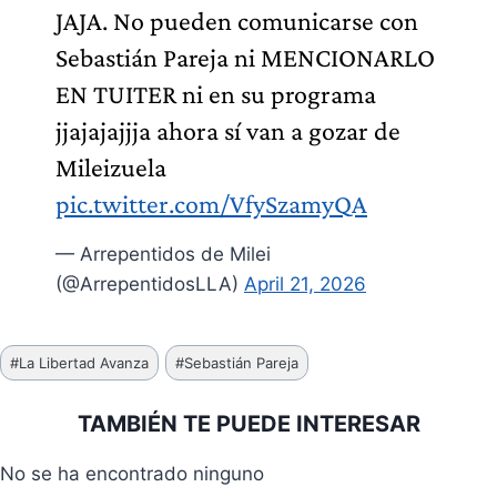
JAJA. No pueden comunicarse con
Sebastián Pareja ni MENCIONARLO
EN TUITER ni en su programa
jjajajajjja ahora sí van a gozar de
Mileizuela
pic.twitter.com/VfySzamyQA
— Arrepentidos de Milei
(@ArrepentidosLLA)
April 21, 2026
Etiquetas
#
La Libertad Avanza
#
Sebastián Pareja
de
la
TAMBIÉN TE PUEDE INTERESAR
entrada:
No se ha encontrado ninguno