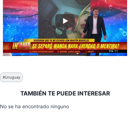
Etiquetas
#
Uruguay
de
la
TAMBIÉN TE PUEDE INTERESAR
entrada:
No se ha encontrado ninguno