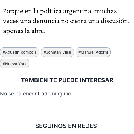
Porque en la política argentina, muchas
veces una denuncia no cierra una discusión,
apenas la abre.
Etiquetas
#
Agustín Rombolá
#
Jonatan Viale
#
Manuel Adorni
de
#
Nueva York
la
entrada:
TAMBIÉN TE PUEDE INTERESAR
No se ha encontrado ninguno
SEGUINOS EN REDES: