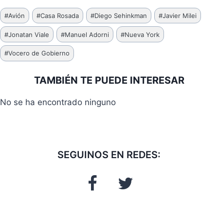
Etiquetas
#
Avión
#
Casa Rosada
#
Diego Sehinkman
#
Javier Milei
de
#
Jonatan Viale
#
Manuel Adorni
#
Nueva York
la
entrada:
#
Vocero de Gobierno
TAMBIÉN TE PUEDE INTERESAR
No se ha encontrado ninguno
SEGUINOS EN REDES: