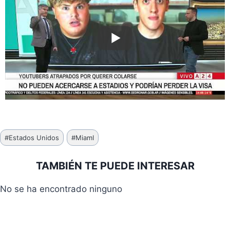
Etiquetas
#
Estados Unidos
#
MiamI
de
la
TAMBIÉN TE PUEDE INTERESAR
entrada:
No se ha encontrado ninguno