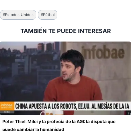
Etiquetas
#
Estados Unidos
#
Fútbol
de
la
TAMBIÉN TE PUEDE INTERESAR
entrada:
Peter Thiel, Milei y la profecía de la AGI: la disputa que
puede cambiar la humanidad