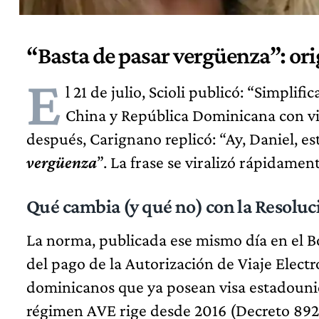
“Basta de pasar vergüenza”: ori
E
l 21 de julio, Scioli publicó: “Simpli
China y República Dominicana con vis
después, Carignano replicó: “Ay, Daniel, e
vergüenza
”. La frase se viralizó rápidamen
Qué cambia (y qué no) con la Resolu
La norma, publicada ese mismo día en el Bol
del pago de la Autorización de Viaje Electr
dominicanos que ya posean visa estadouni
régimen AVE rige desde 2016 (Decreto 892/