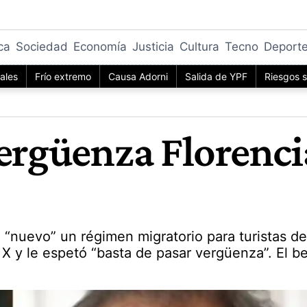
ica
Sociedad
Economía
Justicia
Cultura
Tecno
Deport
iales
Frío extremo
Causa Adorni
Salida de YPF
Riesgos s
vergüenza Florenc
 “nuevo” un régimen migratorio para turistas d
 X y le espetó “basta de pasar vergüenza”. El b