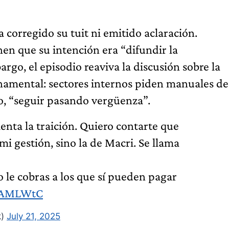
ía corregido su tuit ni emitido aclaración.
nen que su intención era “difundir la
rgo, el episodio reaviva la discusión sobre la
namental: sectores internos piden manuales de
no, “seguir pasando vergüenza”.
ienta la traición. Quiero contarte que
o mi gestión, sino la de Macri. Se llama
o le cobras a los que sí pueden pagar
sstAMLWtC
k)
July 21, 2025