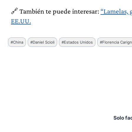
🔗 También te puede interesar:
“Lamelas, g
EE.UU.
Etiquetas
#
China
#
Daniel Scioli
#
Estados Unidos
#
Florencia Carig
de
la
entrada:
Solo fa