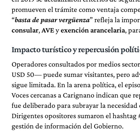
promueven el trámite como ventaja competi
“
basta de pasar vergüenza
” refleja la imp
consular
,
AVE
y
exención arancelaria
, pa
Impacto turístico y repercusión políti
Operadores consultados por medios sectori
USD 50— puede sumar visitantes, pero advi
sigue limitada. En la arena política, el epis
Voces cercanas a Carignano indican que repe
fue deliberado para subrayar la necesidad 
Dirigentes opositores sumaron el hashtag
gestión de información del Gobierno.