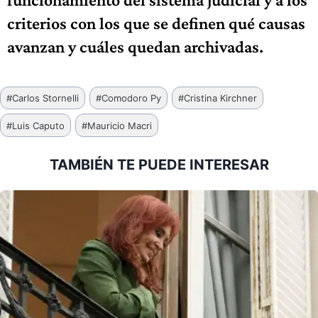
criterios con los que se definen qué causas
avanzan y cuáles quedan archivadas.
Etiquetas
#
Carlos Stornelli
#
Comodoro Py
#
Cristina Kirchner
de
#
Luis Caputo
#
Mauricio Macri
la
entrada:
TAMBIÉN TE PUEDE INTERESAR