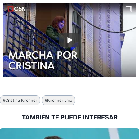
Etiquetas
#
Cristina Kirchner
#
Kirchnerismo
de
la
TAMBIÉN TE PUEDE INTERESAR
entrada: