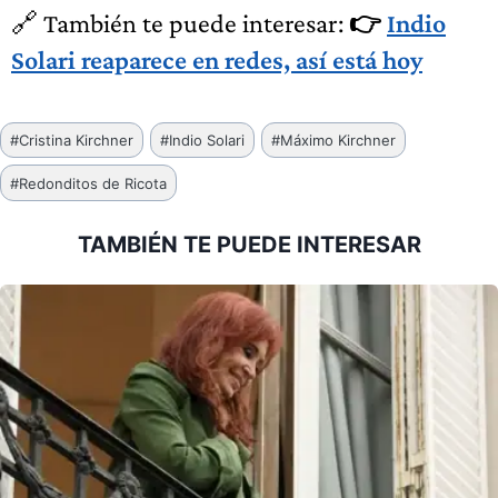
🔗 También te puede interesar:
👉
Indio
Solari reaparece en redes, así está hoy
Etiquetas
#
Cristina Kirchner
#
Indio Solari
#
Máximo Kirchner
de
#
Redonditos de Ricota
la
entrada:
TAMBIÉN TE PUEDE INTERESAR