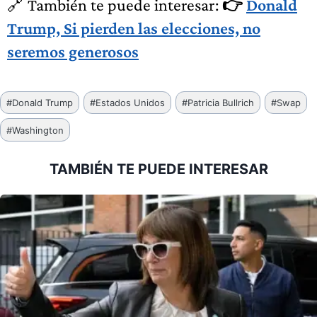
🔗 También te puede interesar:
👉
Donald
Trump, Si pierden las elecciones, no
seremos generosos
Etiquetas
#
Donald Trump
#
Estados Unidos
#
Patricia Bullrich
#
Swap
de
#
Washington
la
entrada:
TAMBIÉN TE PUEDE INTERESAR