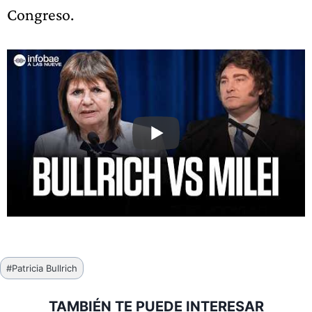
Congreso.
Etiquetas
#
Patricia Bullrich
de
la
TAMBIÉN TE PUEDE INTERESAR