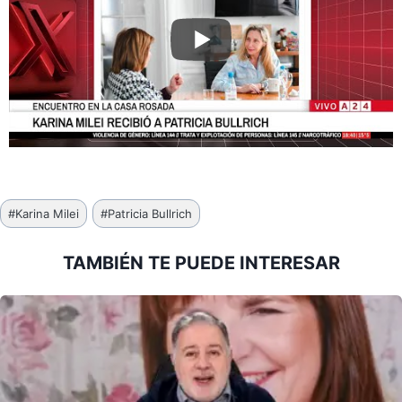
Etiquetas
#
Karina Milei
#
Patricia Bullrich
de
la
TAMBIÉN TE PUEDE INTERESAR
entrada: