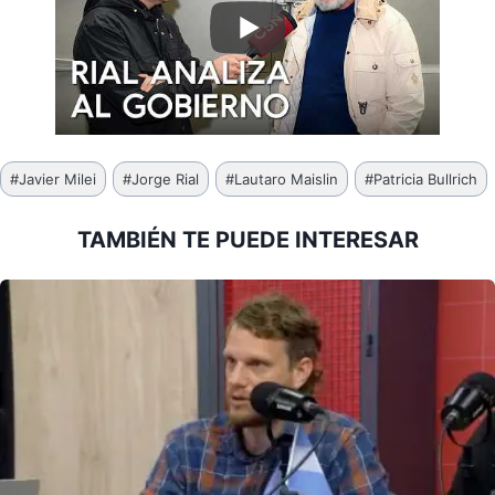
Etiquetas
#
Javier Milei
#
Jorge Rial
#
Lautaro Maislin
#
Patricia Bullrich
de
la
TAMBIÉN TE PUEDE INTERESAR
entrada: