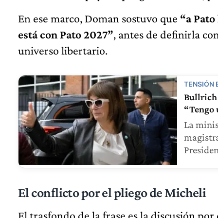
En ese marco, Doman sostuvo que
“a Pato
está con Pato 2027”
, antes de definirla c
universo libertario.
TENSIÓN 
Bullrich
“Tengo 
La minis
magistra
Presiden
El conflicto por el pliego de Micheli
El trasfondo de la frase es la discusión po