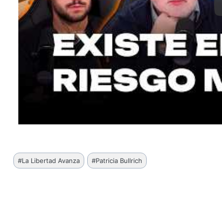
Etiquetas
#
La Libertad Avanza
#
Patricia Bullrich
de
la
entrada: