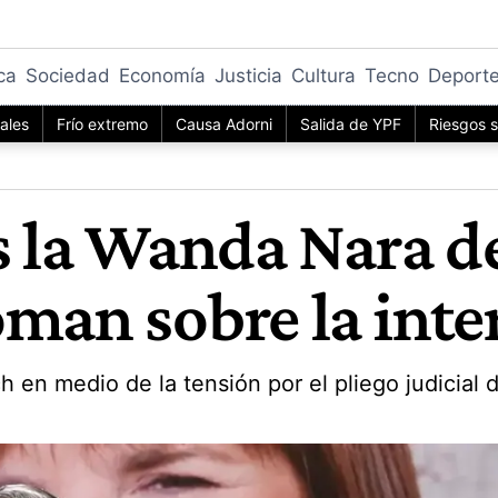
ica
Sociedad
Economía
Justicia
Cultura
Tecno
Deport
iales
Frío extremo
Causa Adorni
Salida de YPF
Riesgos s
s la Wanda Nara d
man sobre la inter
ch en medio de la tensión por el pliego judicial 