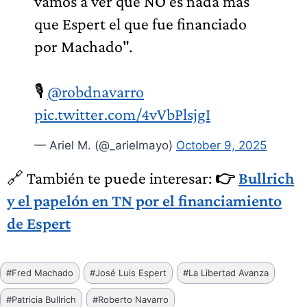
vamos a ver que NO es nada más
que Espert el que fue financiado
por Machado".
🎙️
@robdnavarro
pic.twitter.com/4vVbPlsjgI
— Ariel M. (@_arielmayo)
October 9, 2025
🔗 También te puede interesar:
👉
Bullrich
y el papelón en TN por el financiamiento
de Espert
Etiquetas
#
Fred Machado
#
José Luis Espert
#
La Libertad Avanza
de
#
Patricia Bullrich
#
Roberto Navarro
la