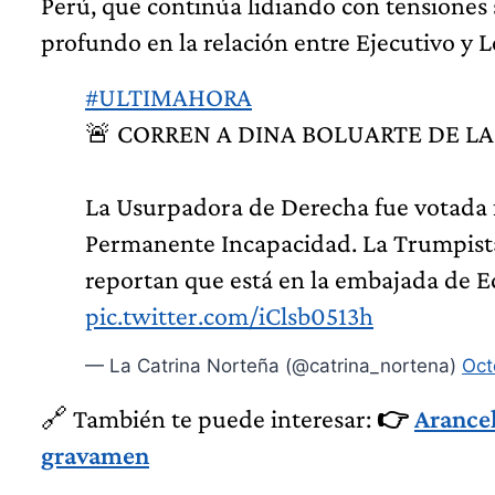
Perú, que continúa lidiando con tensiones 
profundo en la relación entre Ejecutivo y L
#ULTIMAHORA
🚨 CORREN A DINA BOLUARTE DE LA
La Usurpadora de Derecha fue votada f
Permanente Incapacidad. La Trumpista
reportan que está en la embajada de Ec
pic.twitter.com/iClsb0513h
— La Catrina Norteña (@catrina_nortena)
Oct
🔗 También te puede interesar:
👉
Arancel
gravamen