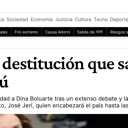
ica
Sociedad
Economía
Justicia
Cultura
Tecno
Deport
iales
Frío extremo
Causa Adorni
Salida de YPF
Riesgos s
 destitución que s
rú
ad a Dina Boluarte tras un extenso debate y la
o, José Jerí, quien encabezará el país hasta las