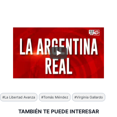
Etiquetas
#
La Libertad Avanza
#
Tomás Méndez
#
Virginia Gallardo
de
la
TAMBIÉN TE PUEDE INTERESAR
entrada: