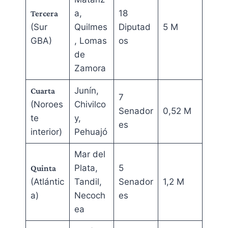
a,
18
Tercera
(Sur
Quilmes
Diputad
5 M
GBA)
, Lomas
os
de
Zamora
Junín,
Cuarta
7
(Noroes
Chivilco
Senador
0,52 M
te
y,
es
interior)
Pehuajó
Mar del
Plata,
5
Quinta
(Atlántic
Tandil,
Senador
1,2 M
a)
Necoch
es
ea