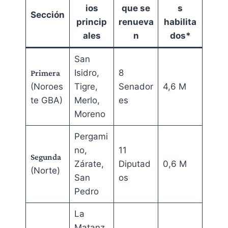
ios
que se
s
Sección
princip
renueva
habilita
ales
n
dos*
San
Isidro,
8
Primera
(Noroes
Tigre,
Senador
4,6 M
te GBA)
Merlo,
es
Moreno
Pergami
no,
11
Segunda
Zárate,
Diputad
0,6 M
(Norte)
San
os
Pedro
La
Matanz