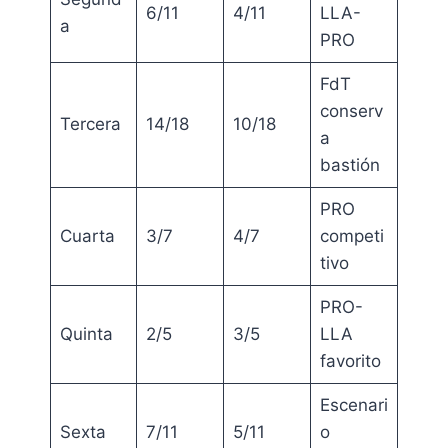
6/11
4/11
LLA-
a
PRO
FdT
conserv
Tercera
14/18
10/18
a
bastión
PRO
Cuarta
3/7
4/7
competi
tivo
PRO-
Quinta
2/5
3/5
LLA
favorito
Escenari
Sexta
7/11
5/11
o