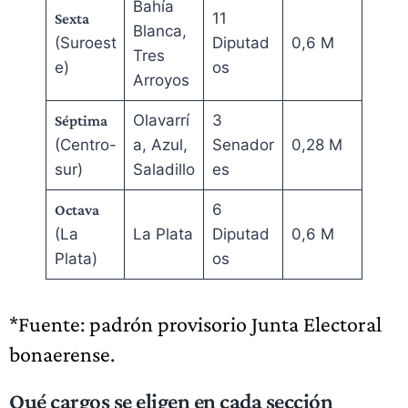
Bahía
11
Sexta
Blanca,
(Suroest
Diputad
0,6 M
Tres
e)
os
Arroyos
Olavarrí
3
Séptima
(Centro-
a, Azul,
Senador
0,28 M
sur)
Saladillo
es
6
Octava
(La
La Plata
Diputad
0,6 M
Plata)
os
*Fuente: padrón provisorio Junta Electoral
bonaerense.
Qué cargos se eligen en cada sección