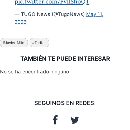
pic.twitter.com/PvIlSfioQT
— TUGO News (@TugoNews)
May 11,
2026
Etiquetas
#
Javier Milei
#
Tarifas
de
la
TAMBIÉN TE PUEDE INTERESAR
entrada:
No se ha encontrado ninguno
SEGUINOS EN REDES: