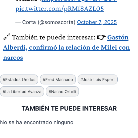
pic.twitter.com/pRMf8AZL05
— Corta (@somoscorta)
October 7, 2025
🔗 También te puede interesar:
👉
Gastón
Alberdi, confirmó la relación de Milei con
narcos
Etiquetas
#
Estados Unidos
#
Fred Machado
#
José Luis Espert
de
#
La Libertad Avanza
#
Nacho Ortelli
la
entrada:
TAMBIÉN TE PUEDE INTERESAR
No se ha encontrado ninguno