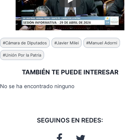
Etiquetas
#
Cámara de Diputados
#
Javier Milei
#
Manuel Adorni
de
#
Unión Por la Patria
la
entrada:
TAMBIÉN TE PUEDE INTERESAR
No se ha encontrado ninguno
SEGUINOS EN REDES: