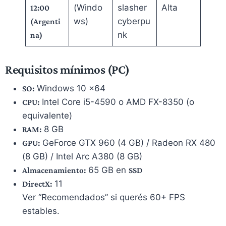
(Windo
slasher
Alta
12:00
ws)
cyberpu
(Argenti
nk
na)
Requisitos mínimos (PC)
Windows 10 x64
SO:
Intel Core i5-4590 o AMD FX-8350 (o
CPU:
equivalente)
8 GB
RAM:
GeForce GTX 960 (4 GB) / Radeon RX 480
GPU:
(8 GB) / Intel Arc A380 (8 GB)
65 GB en
Almacenamiento:
SSD
11
DirectX:
Ver “Recomendados” si querés 60+ FPS
estables.