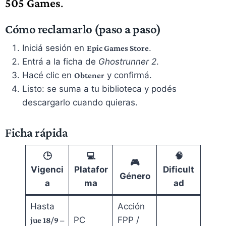
505 Games
.
Cómo reclamarlo (paso a paso)
Iniciá sesión en
.
Epic Games Store
Entrá a la ficha de
Ghostrunner 2
.
Hacé clic en
y confirmá.
Obtener
Listo: se suma a tu biblioteca y podés
descargarlo cuando quieras.
Ficha rápida
🕒
💻
🧠
🎮
Vigenci
Platafor
Dificult
Género
a
ma
ad
Hasta
Acción
PC
FPP /
jue 18/9 –