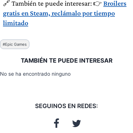
🔗 También te puede interesar: 👉
Broilers
gratis en Steam, reclámalo por tiempo
limitado
Etiquetas
#
Epic Games
de
la
TAMBIÉN TE PUEDE INTERESAR
entrada:
No se ha encontrado ninguno
SEGUINOS EN REDES: