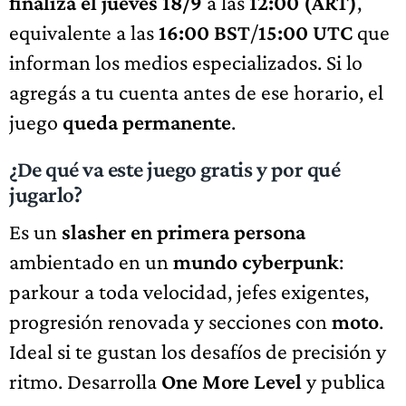
finaliza el jueves 18/9
a las
12:00 (ART)
,
equivalente a las
16:00 BST
/
15:00 UTC
que
informan los medios especializados. Si lo
agregás a tu cuenta antes de ese horario, el
juego
queda permanente
.
¿De qué va este juego gratis y por qué
jugarlo?
Es un
slasher en primera persona
ambientado en un
mundo cyberpunk
:
parkour a toda velocidad, jefes exigentes,
progresión renovada y secciones con
moto
.
Ideal si te gustan los desafíos de precisión y
ritmo. Desarrolla
One More Level
y publica