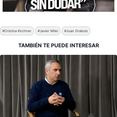
Etiquetas
#
Cristina Kirchner
#
Javier Milei
#
Juan Grabois
de
la
TAMBIÉN TE PUEDE INTERESAR
entrada: