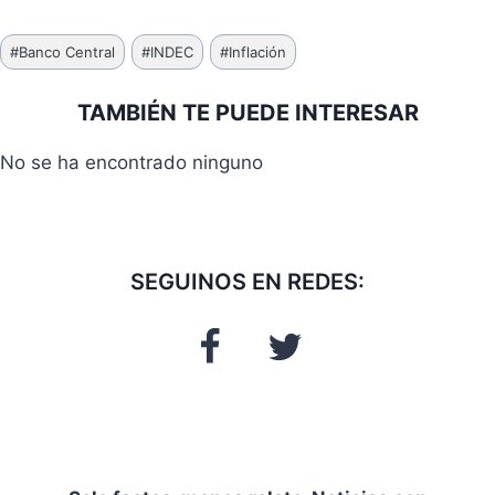
Etiquetas
#
Banco Central
#
INDEC
#
Inflación
de
la
TAMBIÉN TE PUEDE INTERESAR
entrada:
No se ha encontrado ninguno
SEGUINOS EN REDES: