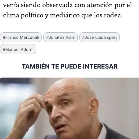
venía siendo observada con atención por el
clima político y mediático que los rodea.
Etiquetas
#
Franco Mercuriali
#
Jonatan Viale
#
José Luis Espert
de
#
Manuel Adorni
la
entrada:
TAMBIÉN TE PUEDE INTERESAR