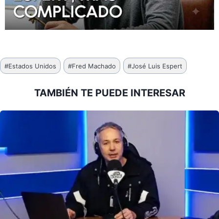
Etiquetas
#
Estados Unidos
#
Fred Machado
#
José Luis Espert
de
la
TAMBIÉN TE PUEDE INTERESAR
entrada: