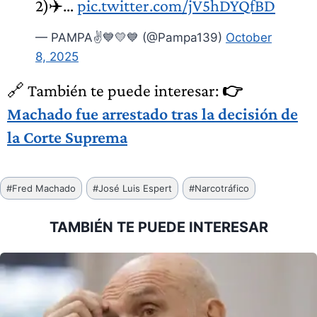
2)✈️…
pic.twitter.com/jV5hDYQfBD
— PAMPA✌️💙💛💙 (@Pampa139)
October
8, 2025
🔗 También te puede interesar:
👉
Machado fue arrestado tras la decisión de
la Corte Suprema
Etiquetas
#
Fred Machado
#
José Luis Espert
#
Narcotráfico
de
la
TAMBIÉN TE PUEDE INTERESAR
entrada: