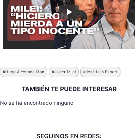
Etiquetas
#
Hugo Alconada Mon
#
Javier Milei
#
José Luis Espert
de
la
TAMBIÉN TE PUEDE INTERESAR
entrada:
No se ha encontrado ninguno
SEGUINOS EN REDES: