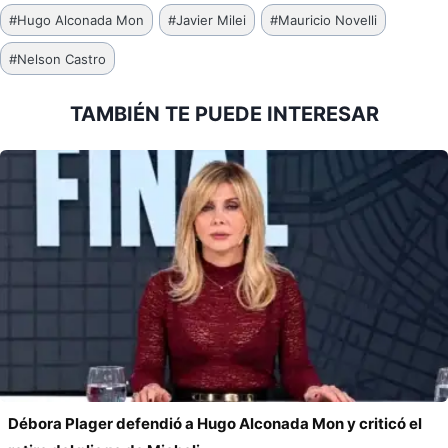
Etiquetas
#
Hugo Alconada Mon
#
Javier Milei
#
Mauricio Novelli
de
#
Nelson Castro
la
entrada:
TAMBIÉN TE PUEDE INTERESAR
Débora Plager defendió a Hugo Alconada Mon y criticó el