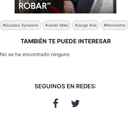
Etiquetas
#
Gustavo Sylvestre
#
Javier Milei
#
Jorge Asís
#
Peronismo
de
la
TAMBIÉN TE PUEDE INTERESAR
entrada:
No se ha encontrado ninguno
SEGUINOS EN REDES: